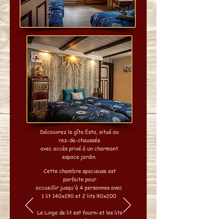
Découvrez le gîte Esta, situé au
rez-de-chaussée
avec accès privé à un charmant
espace jardin.
Cette chambre spacieuse est
parfaite pour
accueillir
jusqu'à 4 personnes avec
1 lit 140x190
et 2 lits 90x200
Le Linge de lit est fourni et
les lits